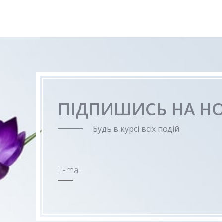
ПІДПИШИСЬ НА Н
Будь в курсі всіх подій
E-mail