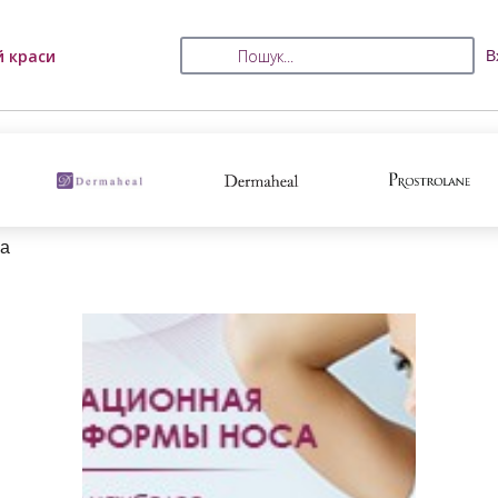
й краси
В
ка