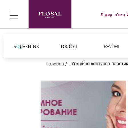
Лідер ін’єкці
Ін'єкційно-контурна пласти
Головна