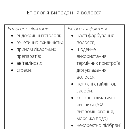
Етіологія випадання волосся:
Ендогенні фактори:
Екзогенні фактори:
ендокринні патології;
часті фарбування
генетична схильність;
волосся;
прийом лікарських
щоденне
препаратів;
використання
авітамінози;
термічних пристроїв
стреси.
для укладання
волосся;
неякісні стайлінгові
засоби;
сезонні кліматичні
чинники (УФ-
випромінювання,
морська вода);
некоректно підібрані