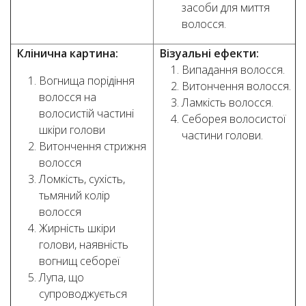
засоби для миття
волосся.
Клінична картина:
Візуальні ефекти:
Випадання волосся.
Вогнища порідіння
Витончення волосся.
волосся на
Ламкість волосся.
волосистій частині
Себорея волосистої
шкіри голови
частини голови.
Витончення стрижня
волосся
Ломкість, сухість,
тьмяний колір
волосся
Жирність шкіри
голови, наявність
вогнищ себореї
Лупа, що
супроводжується