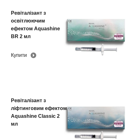
Ревіталізант з
освітлюючим
ефектом Aquashine
BR 2 мл
Купити
Ревіталізант з
ліфтинговим ефектом
Aquashine Classic 2
мл