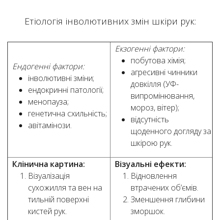
Етіологія інволютивних змін шкіри рук:
Екзогенні фактори:
побутова хімія;
Ендогенні фактори:
агресивні чинники
інволютивні зміни;
довкілля (УФ-
ендокринні патології;
випромінювання,
менопауза;
мороз, вітер);
генетична схильність;
відсутність
авітамінози.
щоденного догляду за
шкірою рук.
Клінична картина:
Візуальні ефекти:
Візуалізація
Відновлення
сухожилля та вен на
втрачених об’ємів.
тильній поверхні
Зменшення глибини
кистей рук.
зморшок.