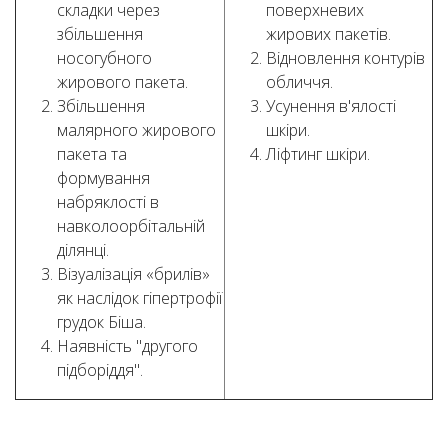
складки через
поверхневих
збільшення
жирових пакетів.
носогубного
Відновлення контурів
жирового пакета.
обличчя.
Збільшення
Усунення в'ялості
малярного жирового
шкіри.
пакета та
Ліфтинг шкіри.
формування
набряклості в
навколоорбітальній
ділянці.
Візуалізація «брилів»
як наслідок гіпертрофії
грудок Біша.
Наявність "другого
підборіддя".