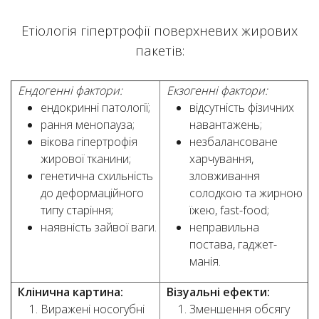
Етіологія гіпертрофії поверхневих жирових
пакетів:
Ендогенні фактори:
Екзогенні фактори:
ендокринні патології;
відсутність фізичних
рання менопауза;
навантажень;
вікова гіпертрофія
незбалансоване
жирової тканини;
харчування,
генетична схильність
зловживання
до деформаційного
солодкою та жирною
типу старіння;
їжею, fast-food;
наявність зайвої ваги.
неправильна
постава, гаджет-
манія.
Клінична картина:
Візуальні ефекти:
Виражені носогубні
Зменшення обсягу