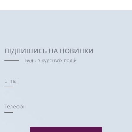
повіки
ПІДПИШИСЬ НА НОВИНКИ
28.09.2018
Етіологія випадання волосся:
Будь в курсі всіх подій
E-mail
Докладніше
Темні кола навколо очей
Телефон