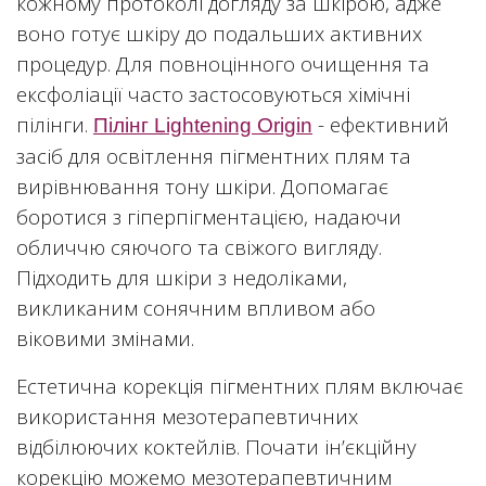
кожному протоколі догляду за шкірою, адже
воно готує шкіру до подальших активних
процедур. Для повноцінного очищення та
ексфоліації часто застосовуються хімічні
пілінги.
- ефективний
Пілінг Lightening Origin
засіб для освітлення пігментних плям та
вирівнювання тону шкіри. Допомагає
боротися з гіперпігментацією, надаючи
обличчю сяючого та свіжого вигляду.
Підходить для шкіри з недоліками,
викликаним сонячним впливом або
віковими змінами.
Естетична корекція пігментних плям включає
використання мезотерапевтичних
відбілюючих коктейлів. Почати ін’єкційну
корекцію можемо мезотерапевтичним