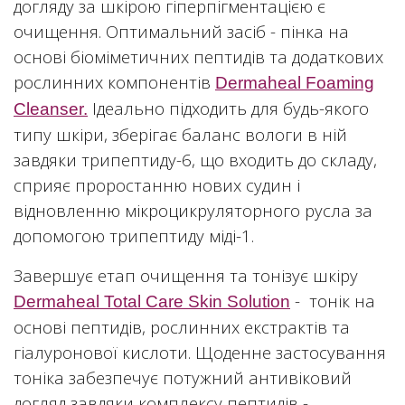
догляду за шкірою гіперпігментацією є
очищення. Оптимальний засіб - пінка на
основі біоміметичних пептидів та додаткових
рослинних компонентів
Dermaheal Foaming
Ідеально підходить для будь-якого
Cleanser.
типу шкіри, зберігає баланс вологи в ній
завдяки трипептиду-6, що входить до складу,
сприяє проростанню нових судин і
відновленню мікроцикруляторного русла за
допомогою трипептиду міді-1.
Завершує етап очищення та тонізує шкіру
- тонік на
Dermaheal Total Care Skin Solution
основі пептидів, рослинних екстрактів та
гіалуронової кислоти. Щоденне застосування
тоніка забезпечує потужний антивіковий
догляд завдяки комплексу пептидів -