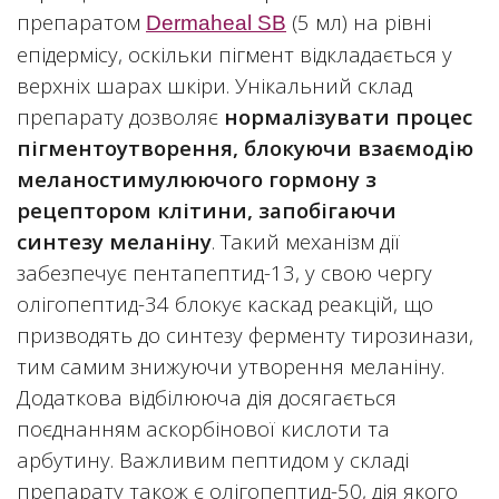
препаратом
(5 мл) на рівні
Dermaheal SB
епідермісу, оскільки пігмент відкладається у
верхніх шарах шкіри. Унікальний склад
препарату дозволяє
нормалізувати процес
пігментоутворення, блокуючи взаємодію
меланостимулюючого гормону з
рецептором клітини, запобігаючи
синтезу меланіну
. Такий механізм дії
забезпечує пентапептид-13, у свою чергу
олігопептид-34 блокує каскад реакцій, що
призводять до синтезу ферменту тирозинази,
тим самим знижуючи утворення меланіну.
Додаткова відбілююча дія досягається
поєднанням аскорбінової кислоти та
арбутину. Важливим пептидом у складі
препарату також є олігопептид-50, дія якого