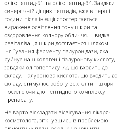
олігопептид-51 та олігопептид-34. Завдяки
синергічній дії цих пептидів, вже в перші
години після ін'єкції спостерігається
виражене освітлення тону шкіри та
оздоровлення кольору обличчя. Швидка
ревіталізація шкіри досягається шляхом
інгібування ферменту гіалуронідази, яка
руйнує наш колаген і гіалуронову кислоту,
завдяки олігопептиду-72, що входить до
складу. Гіалуронова кислота, що входить до
складу, стимулює роботу всіх клітин шкіри,
посилюючи дію пептидного комплексу
препарату.
Не варто відкладати відвідування лікаря-
косметолога, зіткнувшись із проблемою
пігментних плям, оскільки вирішити