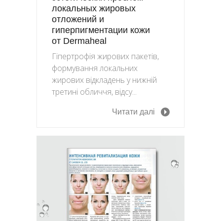
локальных жировых
отложений и
гиперпигментации кожи
от Dermaheal
Гіпертрофія жирових пакетів,
формування локальних
жирових відкладень у нижній
третині обличчя, відсу...
Читати далі