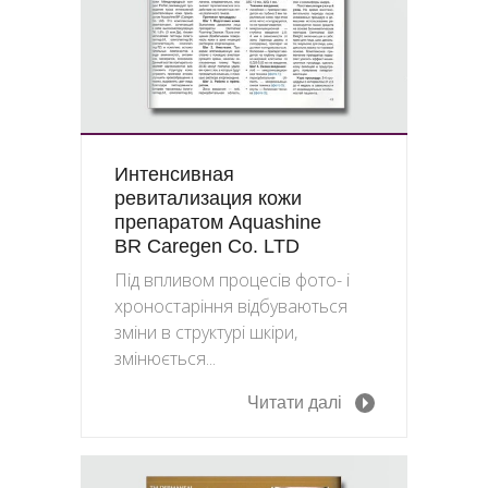
Интенсивная
ревитализация кожи
препаратом Aquashine
BR Caregen Co. LTD
Під впливом процесів фото- і
хроностаріння відбуваються
зміни в структурі шкіри,
змінюється...
Читати далі