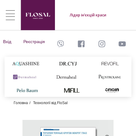
Лідер ін’єкцій краси
Вхід
Реєстрація
Головна
Технології від FloSal