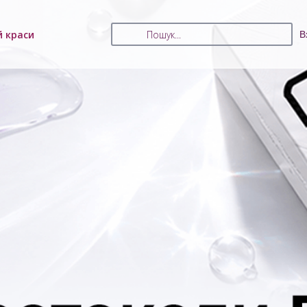
й краси
В