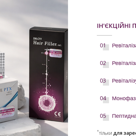
ІН'ЄКЦІЙНІ
Ревіталі
Ревіталі
Ревіталі
Монофазн
Пептидн
*
тільки
для заре