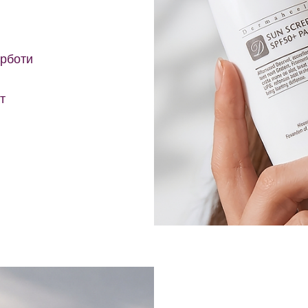
урботи
т