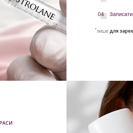
Записати
*
лише
для зареє
КРАСИ