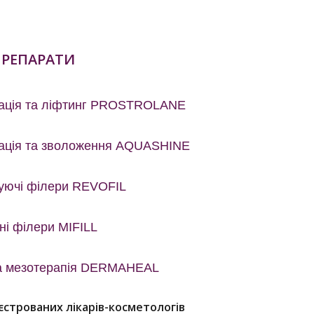
 ПРЕПАРАТИ
зація та ліфтинг PROSTROLANE
зація та зволоження AQUASHINE
зуючі філери REVOFIL
і філери MIFILL
а мезотерапія DERMAHEAL
єстрованих лікарів-косметологів