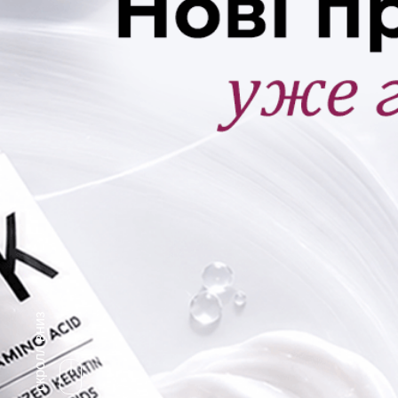
скролл вниз