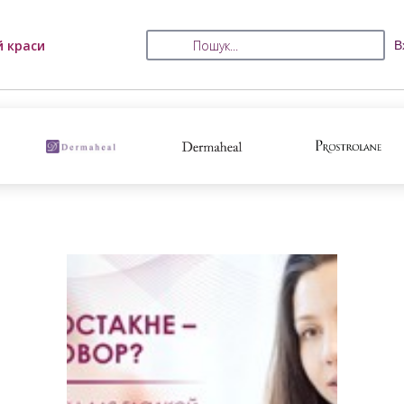
й краси
В