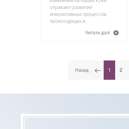
изменения на нашей коже
отражают развитие
инволютивных процессов,
происходящих в...
Читати далі
1
2
Назад