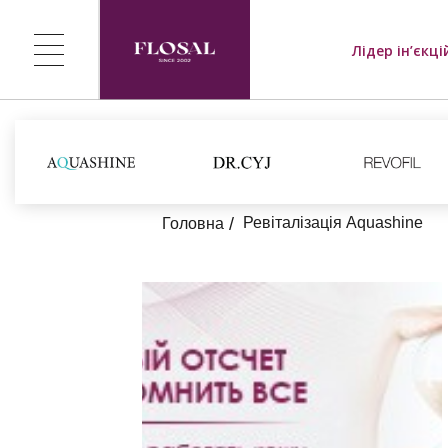
Лідер ін’єкці
Ревіталізація Aquashine
Головна