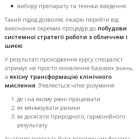
вибору препарату та техніки введення
Такий підхід дозволяє лікарю перейти від
виконання окремих процедур до
побудови
системної стратегії роботи з обличчям і
шиєю
.
У результаті проходження курсу спеціаліст
отримує не просто оновлення базових знань,
а
якісну трансформацію клінічного
мислення
. З’являється чітке розуміння:
де і на якому рівні працювати
як мінімізувати ризики
як досягати природного, гармонійного
результату
Анатомія перестає бути допоміжним фоном і