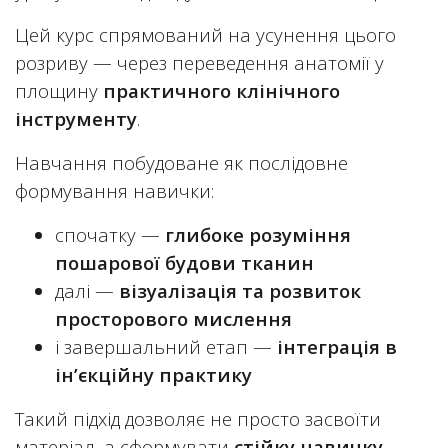
Цей курс спрямований на усунення цього
розриву — через переведення анатомії у
площину
практичного клінічного
інструменту
.
Навчання побудоване як послідовне
формування навички:
спочатку —
глибоке розуміння
пошарової будови тканин
далі —
візуалізація та розвиток
просторового мислення
і завершальний етап —
інтеграція в
ін’єкційну практику
Такий підхід дозволяє не просто засвоїти
матеріал, а сформувати
стійку навичку