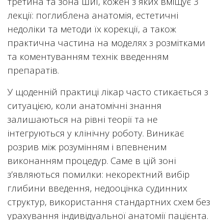
третина та зона шиї, кожен з яких вміщує 3
лекції: поглиблена анатомія, естетичні
недоліки та методи їх корекції, а також
практична частина на моделях з розмітками
та коментуванням технік введенням
препаратів.
У щоденній практиці лікар часто стикається з
ситуацією, коли анатомічні знання
залишаються на рівні теорії та не
інтегруються у клінічну роботу. Виникає
розрив між розумінням і впевненим
виконанням процедур. Саме в цій зоні
з’являються помилки: некоректний вибір
глибини введення, недооцінка судинних
структур, використання стандартних схем без
урахування індивідуальної анатомії пацієнта.