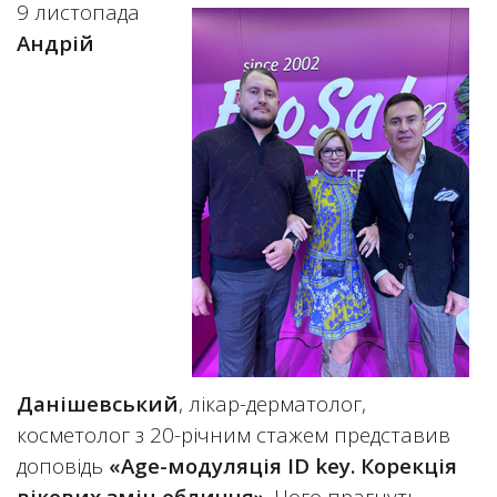
9 листопада
Андрій
Данішевський
, лікар-дерматолог,
косметолог з 20-річним стажем представив
доповідь
«
Age
-модуляція ID key
. Корекція
вікових змін обличчя»
. Чого прагнуть