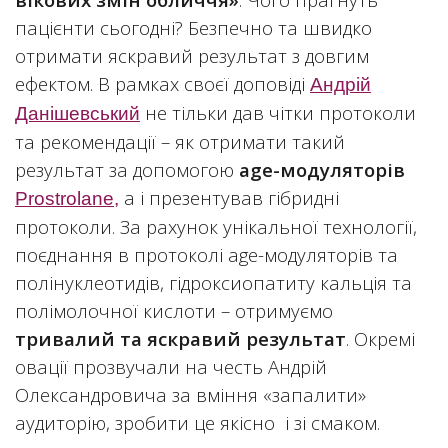
пацієнти сьогодні? Безпечно та швидко
отримати яскравий результат з довгим
ефектом. В рамках своєї доповіді
Андрій
не тільки дав чітки протоколи
Данішевський
та рекомендації – як отримати такий
результат за допомогою
age
-
модуляторів
а і презентував гібридні
Prostrolane,
протоколи. За рахунок унікальної технології,
поєднання в протоколі age-модуляторів та
полінуклеотидів, гідроксиопатиту кальція та
полімолочної кислоти – отримуємо
тривалий та яскравий результат
. Окремі
овації прозвучали на честь Андрій
Олександровича за вміння «запалити»
аудиторію, зробити це якісно і зі смаком.