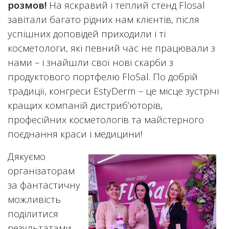
розмов!
На яскравий і теплий стенд Flosal
завітали багато рідних нам клієнтів, після
успішних доповідей приходили і ті
косметологи, які певний час не працювали з
нами – і знайшли свої нові скарби з
продуктового портфелю FloSal. По добрій
традиції, конгреси EstyDerm – це місце зустрічі
кращих компаній дистриб’юторів,
професійних косметологів та майстерного
поєднання краси і медицини!
Дякуємо
організаторам
за фантастичну
можливість
поділитися
результатами