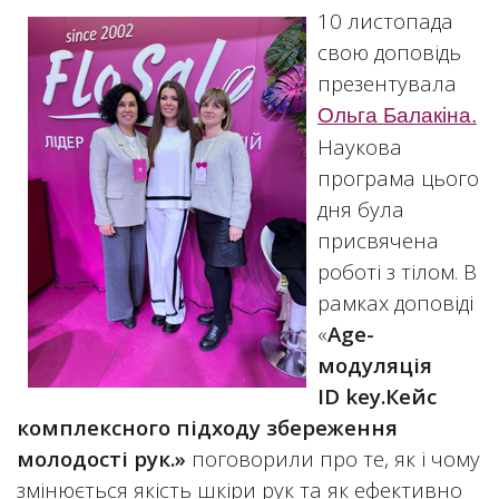
10 листопада
свою доповідь
презентувала
Ольга Балакіна.
Наукова
програма цього
дня була
присвячена
роботі з тілом. В
рамках доповіді
«
Age
-
модуляція
ID key
.Кейс
комплексного підходу збереження
молодості рук.»
поговорили про те, як і чому
змінюється якість шкіри рук та як ефективно