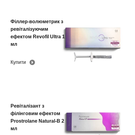
Філлер-волюметрик з
ревіталізуючим
ефектом Revofil Ultra 1
мл
Купити
Ревіталізант з
філінговим ефектом
Prostrolane Natural-B 2
мл