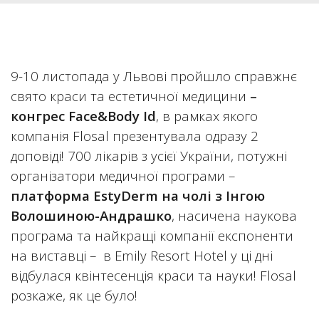
9-10 листопада у Львові пройшло справжнє
свято краси та естетичної медицини
–
конгрес
Face
&Body
Id
, в рамках якого
компанія Flosal презентувала одразу 2
доповіді! 700 лікарів з усієї України, потужні
організатори медичної програми –
платформа
EstyDerm
на чолі з Інгою
Волошиною-Андрашко
, насичена наукова
програма та найкращі компанії експоненти
на виставці – в Emily Resort Hotel у ці дні
відбулася квінтесенція краси та науки! Flosal
розкаже, як це було!