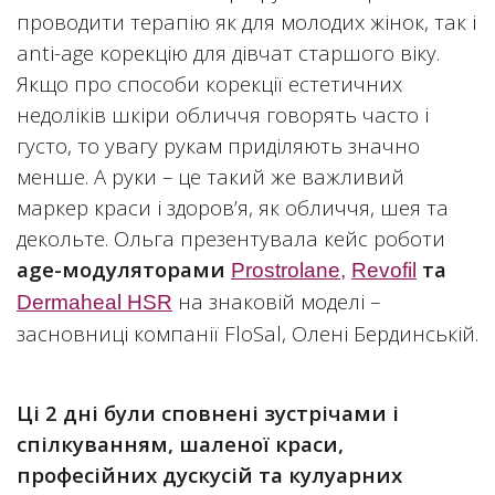
проводити терапію як для молодих жінок, так і
anti-age корекцію для дівчат старшого віку.
Якщо про способи корекції естетичних
недоліків шкіри обличчя говорять часто і
густо, то увагу рукам приділяють значно
менше. А руки – це такий же важливий
маркер краси і здоров’я, як обличчя, шея та
декольте. Ольга презентувала кейс роботи
age
-модуляторами
та
Prostrolane
,
Revofil
на знаковій моделі –
Dermaheal
HSR
засновниці компанії FloSal, Олені Бердинській.
Ці 2 дні були сповнені зустрічами і
спілкуванням, шаленої краси,
професійних дускусій та кулуарних