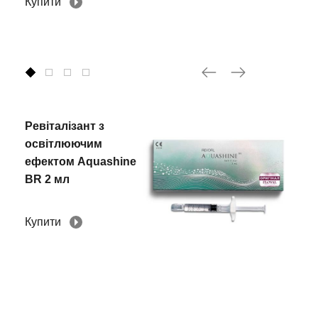
Купити
Ревіталізант з
освітлюючим
ефектом Aquashine
BR 2 мл
Купити