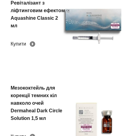
Ревіталізант з
ліфтинговим ефектом
Aquashine Classic 2
мл
Купити
Мезококтейль для
корекції темних кіл
навколо очей
Dermaheal Dark Circle
Solution 1,5 мл