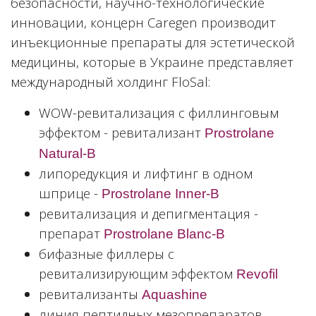
безопасности, научно-технологические
инновации, концерн Caregen производит
инъекционные препараты для эстетической
медицины, которые в Украине представляет
международный холдинг FloSal:
WOW-ревитализация с филлинговым
эффектом - ревитализант
Prostrolane
Natural-B
липоредукция и лифтинг в одном
шприце -
Prostrolane Inner-B
ревитализация и депигментация -
препарат
Prostrolane Blanc-B
бифазные филлеры с
ревитализирующим эффектом
Revofil
ревитализанты
Aquashine
линия пептидных мезопрепаратов