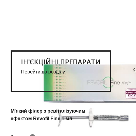
ІН'ЄКЦІЙНІ ПРЕПАРАТИ
Перейти до розділу
М'який філер з ревіталізуючим
ефектом Revofil Fine 1 мл