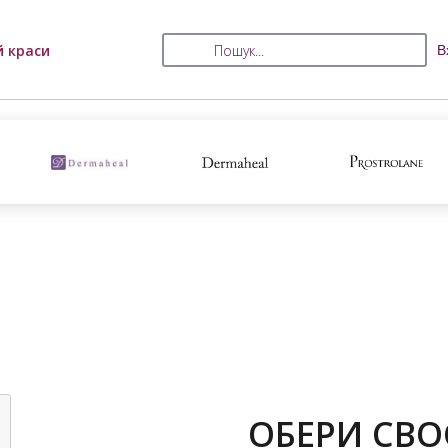
й краси
В
ОБЕРИ СВО