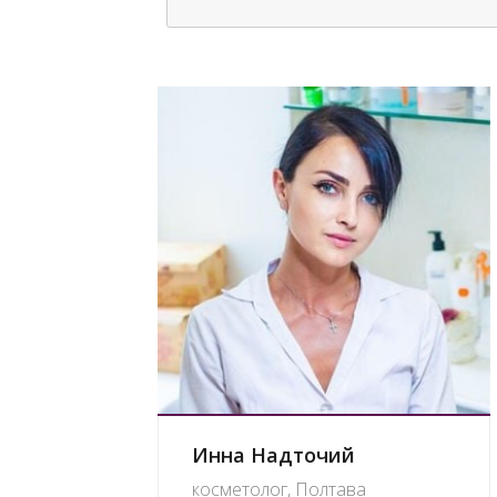
Инна Надточий
косметолог, Полтава