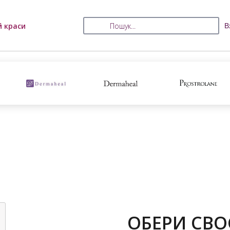
й краси
В
ОБЕРИ СВО