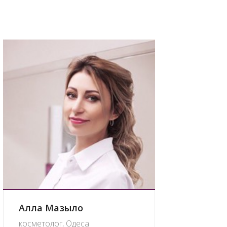
Алла Мазыло
косметолог, Одеса