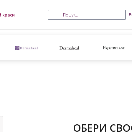
й краси
В
ОБЕРИ СВО