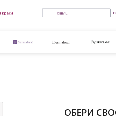
й краси
В
ОБЕРИ СВО